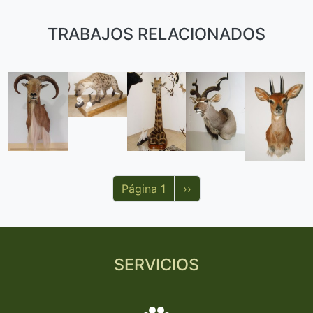
TRABAJOS RELACIONADOS
Paginación
Siguiente página
Página 1
››
SERVICIOS