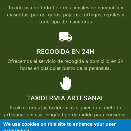
Taxidermia de todo tipo de animales de compañía y
mascotas: perros, gatos, pájaros, tortugas, reptiles y
todo tipo de mamíferos
local_shipping
RECOGIDA EN 24H
Ofrecemos el servicio de recogida a domicilio en 24
horas en cualquier punto de la península.
back_hand
TAXIDERMIA ARTESANAL
Realizo todas las taxidermias siguiendo el método
artesanal, sin usar ningún tipo de molde para conseguir
que cada taxidermia conserve el aspecto del animal
We use cookies on this site to enhance your user
cuando estaba vivo.
experience