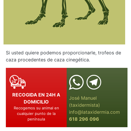
Si usted quiere podemos proporcionarle, trofeos de
caza procedentes de caza cinegética.
Image
RECOGIDA EN 24H A
José Manuel
DOMICILIO
(taxidermista)
Recogemos su animal en
info@lataxidermia.com
cualquier punto de la
618 296 096
península