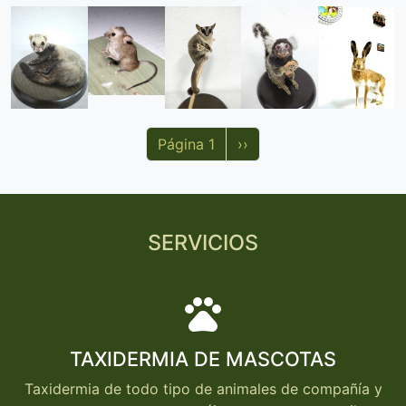
Paginación
Siguiente página
Página 1
››
SERVICIOS
pets
TAXIDERMIA DE MASCOTAS
Taxidermia de todo tipo de animales de compañía y