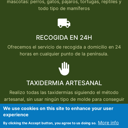
mascotas: perros, gatos, pájaros, tortugas, reptiles y
todo tipo de mamíferos
local_shipping
RECOGIDA EN 24H
Ofrecemos el servicio de recogida a domicilio en 24
horas en cualquier punto de la península.
back_hand
TAXIDERMIA ARTESANAL
Realizo todas las taxidermias siguiendo el método
artesanal, sin usar ningún tipo de molde para conseguir
que cada taxidermia conserve el aspecto del animal
We use cookies on this site to enhance your user
cuando estaba vivo.
experience
More info
By clicking the Accept button, you agree to us doing so.