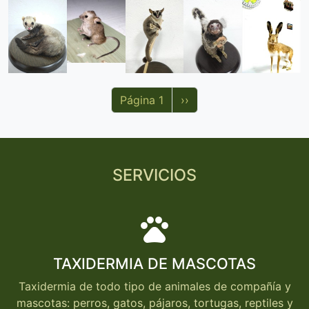
Paginación
Siguiente página
Página 1
››
SERVICIOS
pets
TAXIDERMIA DE MASCOTAS
Taxidermia de todo tipo de animales de compañía y
mascotas: perros, gatos, pájaros, tortugas, reptiles y