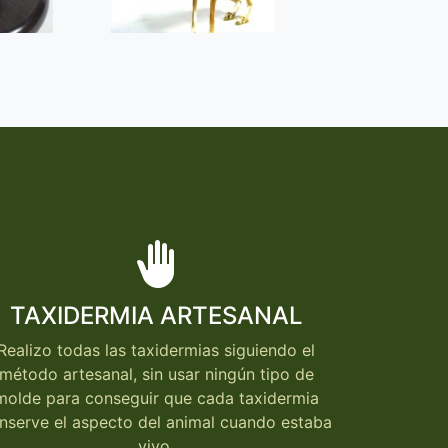
back_hand
TAXIDERMIA ARTESANAL
Realizo todas las taxidermias siguiendo el
método artesanal, sin usar ningún tipo de
molde para conseguir que cada taxidermia
nserve el aspecto del animal cuando estaba
vivo.