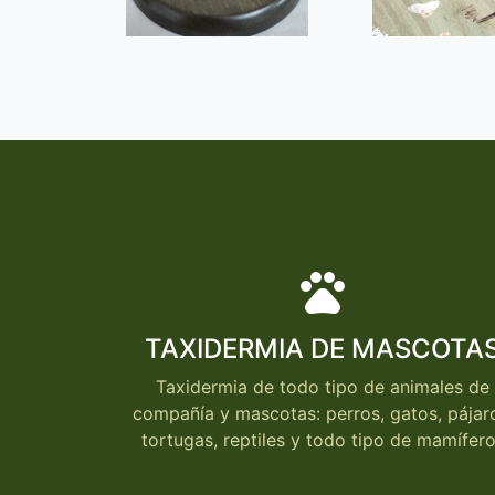
Paginación
pets
TAXIDERMIA DE MASCOTA
Taxidermia de todo tipo de animales de
compañía y mascotas: perros, gatos, pájar
tortugas, reptiles y todo tipo de mamífer