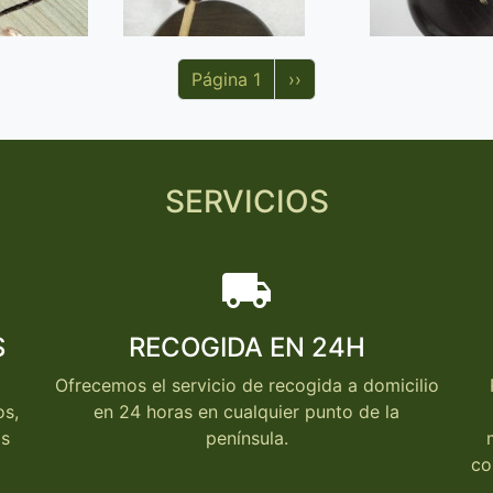
Siguiente página
Página 1
››
SERVICIOS
local_shipping
S
RECOGIDA EN 24H
Ofrecemos el servicio de recogida a domicilio
os,
en 24 horas en cualquier punto de la
os
península.
co