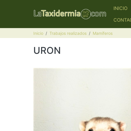
Pasar al contenido principal
NAVE
INICIO
CONTA
Inicio
Trabajos realizados
Mamíferos
URON