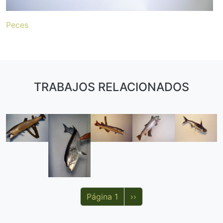
Peces
TRABAJOS RELACIONADOS
Paginación
Siguiente página
Página 1
››