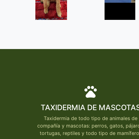
Paginación
pets
TAXIDERMIA DE MASCOTA
Taxidermia de todo tipo de animales de
compañía y mascotas: perros, gatos, pájar
tortugas, reptiles y todo tipo de mamífer