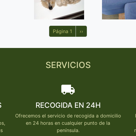
Siguiente página
Página 1
››
SERVICIOS
local_shipping
S
RECOGIDA EN 24H
Ofrecemos el servicio de recogida a domicilio
os,
en 24 horas en cualquier punto de la
os
península.