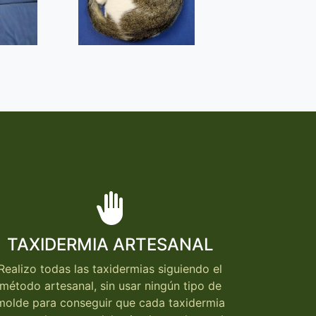
back_hand
TAXIDERMIA ARTESANAL
Realizo todas las taxidermias siguiendo el
método artesanal, sin usar ningún tipo de
molde para conseguir que cada taxidermia