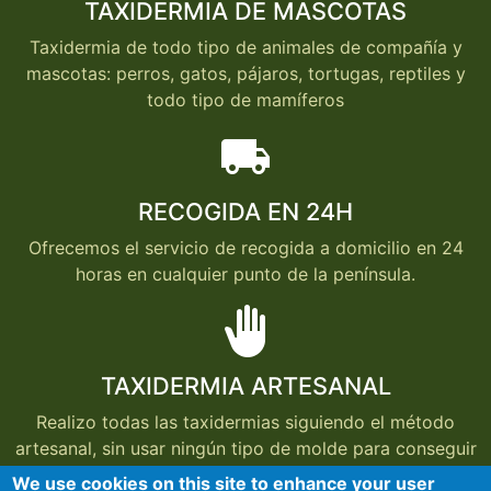
TAXIDERMIA DE MASCOTAS
Taxidermia de todo tipo de animales de compañía y
mascotas: perros, gatos, pájaros, tortugas, reptiles y
todo tipo de mamíferos
local_shipping
RECOGIDA EN 24H
Ofrecemos el servicio de recogida a domicilio en 24
horas en cualquier punto de la península.
back_hand
TAXIDERMIA ARTESANAL
Realizo todas las taxidermias siguiendo el método
artesanal, sin usar ningún tipo de molde para conseguir
que cada taxidermia conserve el aspecto del animal
We use cookies on this site to enhance your user