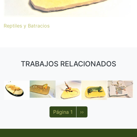
Reptiles y Batracios
TRABAJOS RELACIONADOS
Paginación
Siguiente página
Página 1
››