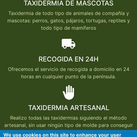
TAXIDERMIA DE MASCOTAS
Taxidermia de todo tipo de animales de compañía y
mascotas: perros, gatos, pájaros, tortugas, reptiles y
todo tipo de mamíferos
local_shipping
RECOGIDA EN 24H
Ofrecemos el servicio de recogida a domicilio en 24
horas en cualquier punto de la península.
back_hand
TAXIDERMIA ARTESANAL
Realizo todas las taxidermias siguiendo el método
artesanal, sin usar ningún tipo de molde para conseguir
que cada taxidermia conserve el aspecto del animal
We use cookies on this site to enhance your user